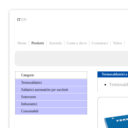
IT
|
EN
Home
Prodotti
Azienda
Come e dove
Contattaci
Video
Termosaldatrici a
Categorie
Termosaldatrici
Termosald
Saldatrici automatiche per sacchetti
Sottovuoto
Imbustatrici
Consumabili